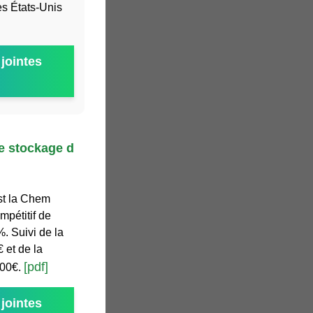
es États-Unis
jointes
de stockage d
est la Chem
mpétitif de
. Suivi de la
 et de la
[pdf]
000€.
jointes