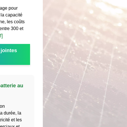
kage pour
 la capacité
ne, les coûts
entre 300 et
f]
jointes
atterie au
ion
a durée, la
icité et les
rciaux et