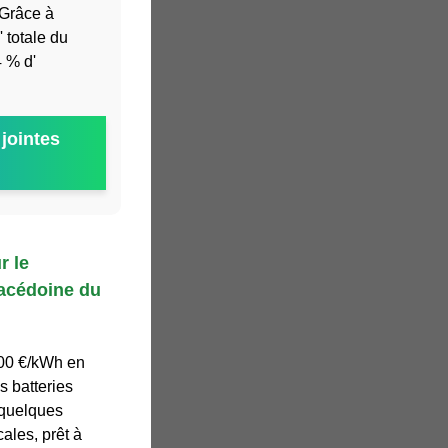
 Grâce à
 totale du
4 % d'
jointes
r le
Macédoine du
000 €/kWh en
 batteries
 quelques
ales, prêt à