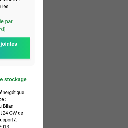
r les
ie par
rd]
jointes
 de stockage
 énergétique
ce :
u Bilan
et 24 GW de
upport à
 2013