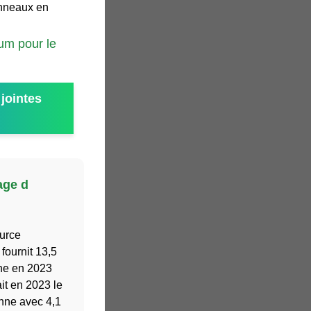
panneaux en
ium pour le
jointes
age d
urce
 fournit 13,5
nne en 2023
it en 2023 le
enne avec 4,1