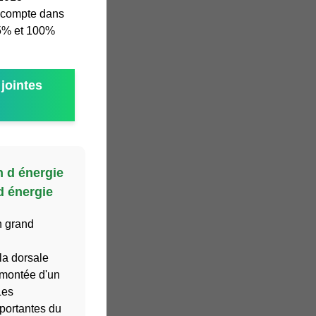
n compte dans
5% et 100%
jointes
n d énergie
d énergie
n grand
la dorsale
emontée d'un
Les
mportantes du