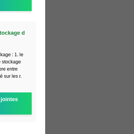
stockage d
kage : 1. le
le stockage
bre entre
 sur les r.
jointes