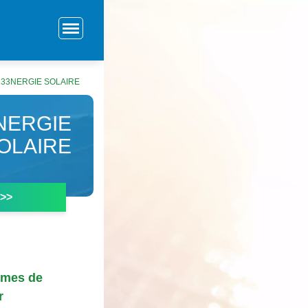
233NERGIE SOLAIRE
3NERGIE
OLAIRE
 >>
tèmes de
r