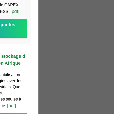
r le CAPEX,
[pdf]
 BESS.
jointes
e stockage d
en Afrique
tabilisation
gies avec les
striels. Que
ou
lles seules à
[pdf]
erie.