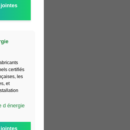
jointes
rgie
abricants
els certifiés
çaises, les
s, et
stallation
e d énergie
jointes