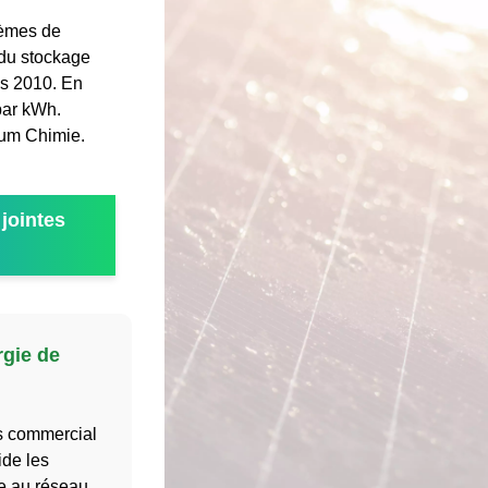
tèmes de
 du stockage
is 2010. En
par kWh.
ium Chimie.
jointes
rgie de
s commercial
ide les
e au réseau