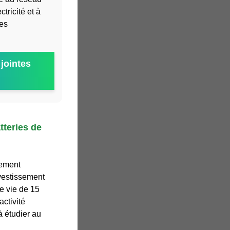
ctricité et à
ies
jointes
tteries de
sement
nvestissement
e vie de 15
ctivité
à étudier au