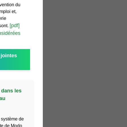
évention du
mploi et,
erie
[pdf]
sont.
nsidérées
jointes
 dans les
 au
n système de
ête de Modo