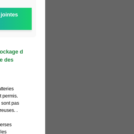
jointes
tockage d
e des
tteries
t permis.
 sont pas
euses. .
verses
 les