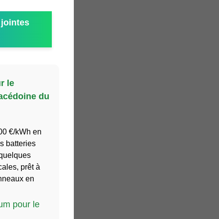
jointes
r le
Macédoine du
000 €/kWh en
 batteries
 quelques
ales, prêt à
panneaux en
ium pour le