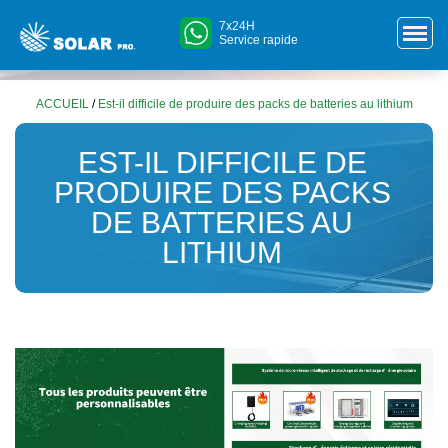
7x24H
Service rapide
ACCUEIL
/
Est-il difficile de produire des packs de batteries au lithium
EST-IL DIFFICILE DE
PRODUIRE DES PACKS
DE BATTERIES AU
LITHIUM