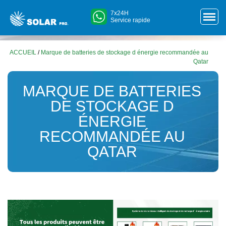
7x24H
Service rapide
ACCUEIL
/
Marque de batteries de stockage d énergie recommandée au
Qatar
MARQUE DE BATTERIES
DE STOCKAGE D
ÉNERGIE
RECOMMANDÉE AU
QATAR