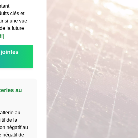
ntant
uits clés et
ainsi une vue
e la future
f]
jointes
eries au
atterie au
tif de la
son négatif au
e négatif de