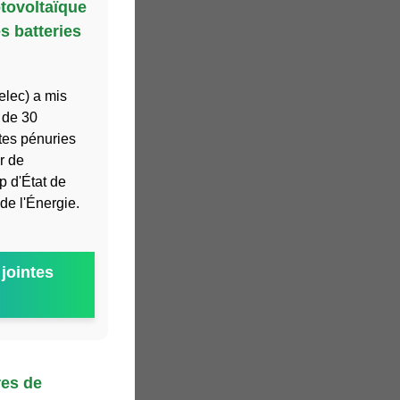
otovoltaïque
s batteries
gelec) a mis
 de 30
tes pénuries
r de
p d'État de
de l'Énergie.
jointes
res de