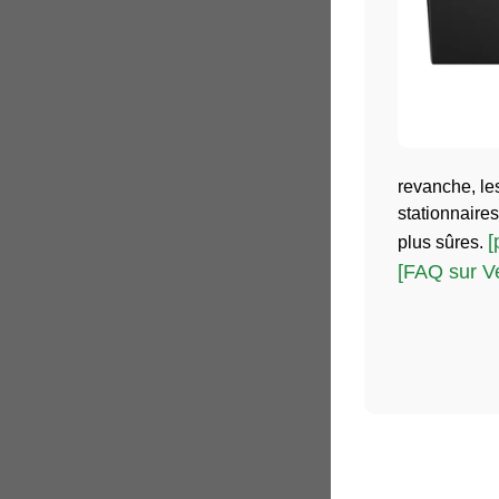
revanche, le
stationnaire
[
plus sûres.
[FAQ sur Ve