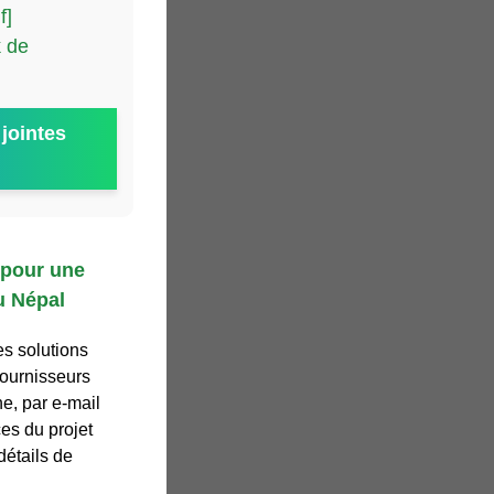
f]
 de
jointes
 pour une
u Népal
s solutions
fournisseurs
ne, par e-mail
es du projet
détails de