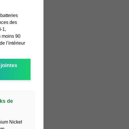
batteries
ences des
-1,
u moins 90
de l’intérieur
jointes
cks de
thium Nickel
um