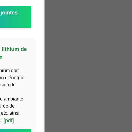
jointes
 lithium de
n
thium doit
on d'énergie
nsion de
re ambiante
urée de
etc. ainsi
[pdf]
s.