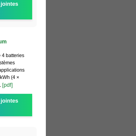
jointes
ium
 4 batteries
ystèmes
 applications
4 kWh (4 ×
[pdf]
.
jointes