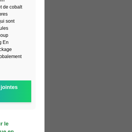
t de cobalt
pres
ui sont
ules
coup
g En
ockage
globalement
jointes
r le
que en